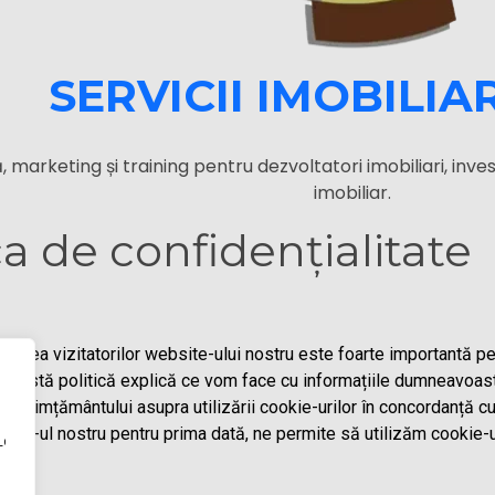
SERVICII IMOBILIA
 marketing și training pentru dezvoltatori imobiliari, invest
imobiliar.
ca de confidențialitate
litatea vizitatorilor website-ului nostru este foarte importantă p
Această politică explică ce vom face cu informațiile dumneavoas
onsimțământului asupra utilizării cookie-urilor în concordanță cu 
bsite-ul nostru pentru prima dată, ne permite să utilizăm cookie-u
iența de navigare, pentru a vă oferi reclame sau conținu