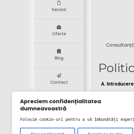
Servicii
Oferte
Consultanță,
Blog
Politi
Contact
A. Introducere
Confidenția
Apreciem confidențialitatea
protejăm. 
dumneavoastră
Acordarea c
vizitați we
Folosim cookie-uri pentru a vă îmbunătăți exper
nostru.