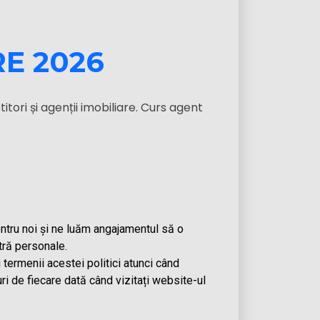
RE 2026
itori și agenții imobiliare. Curs agent
entru noi și ne luăm angajamentul să o
tră personale.
termenii acestei politici atunci când
ri de fiecare dată când vizitați website-ul
t personalizat și pentru a ne analiza traficul. Făcând c