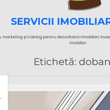
SERVICII IMOBILIA
 marketing și training pentru dezvoltatori imobiliari, invest
imobiliar.
Etichetă:
doba
iența de navigare, pentru a vă oferi reclame sau conținu