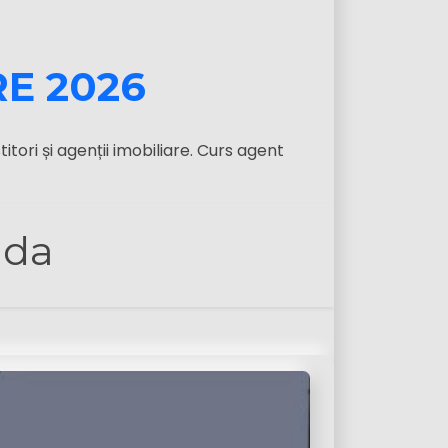
RE 2026
itori și agenții imobiliare. Curs agent
nda
t personalizat și pentru a ne analiza traficul. Făcând c