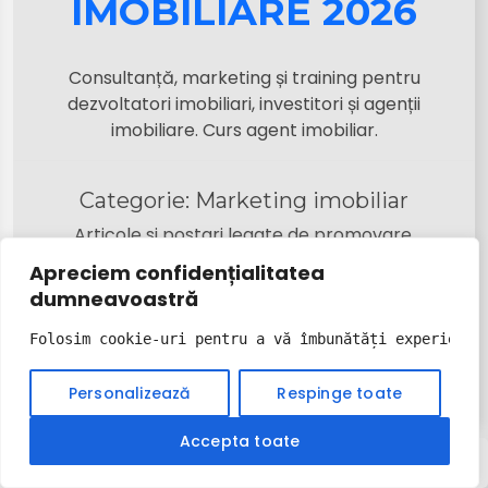
IMOBILIARE 2026
Consultanță, marketing și training pentru
dezvoltatori imobiliari, investitori și agenții
imobiliare. Curs agent imobiliar.
Categorie:
Marketing imobiliar
Articole si postari legate de promovare,
publicitate si marketing pentru diferite imobile:
Apreciem confidențialitatea
apartament, casa, teren, spatiu comercial, etc.
dumneavoastră
Folosim cookie-uri pentru a vă îmbunătăți experiența
Personalizează
Respinge toate
Accepta toate